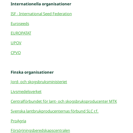
Internationella organisationer
ISF - International Seed Federation
Euroseeds
EUROPATAT
UPOV
CPVO
Finska organisationer
Jord- och skogsbruksministeriet
Livsmedelsverket
Centralförbundet för lant- och skogsbruksproducenter MTK
Svenska lantbrukproducenternas förbund SLC r.f.
ProAgria
Försörjningsberedskapscentralen