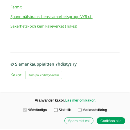
Farmit
Spannmålsbranschens samarbetsgrupp VYR r.f.
Säkerhets- och kemikalieverket (Tukes)
©
Siemenkauppiaitten Yhdistys ry
Kakor
Körs på Yhdistysavain
Vi använder kakor.
Läs mer om kakor.
Välj vilka kakor du accepterar
Nödvändiga
Statistik
Marknadsföring
Spara mitt val
Godkänn alla