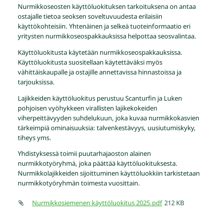
Nurmikkoseosten käyttöluokituksen tarkoituksena on antaa
ostajalle tietoa seoksen soveltuvuudesta erilaisiin
käyttökohteisiin. Yhtenäinen ja selkeä tuoteinformaatio eri
yritysten nurmikkoseospakkauksissa helpottaa seosvalintaa.
Käyttöluokitusta käytetään nurmikkoseospakkauksissa.
Käyttöluokitusta suositellaan käytettäväksi myös
vähittäiskaupalle ja ostajille annettavissa hinnastoissa ja
tarjouksissa.
Lajikkeiden käyttöluokitus perustuu Scanturfin ja Luken
pohjoisen vyöhykkeen virallisten lajikekokeiden
viherpeittävyyden suhdelukuun, joka kuvaa nurmikkokasvien
tärkeimpiä ominaisuuksia: talvenkestävyys, uusiutumiskyky,
tiheys yms.
Yhdistyksessä toimii puutarhajaoston alainen
nurmikkotyöryhmä, joka päättää käyttöluokituksesta.
Nurmikkolajikkeiden sijoittuminen käyttöluokkiin tarkistetaan
nurmikkotyöryhmän toimesta vuosittain.
Nurmikkosiemenen käyttöluokitus 2025.pdf
212 KB